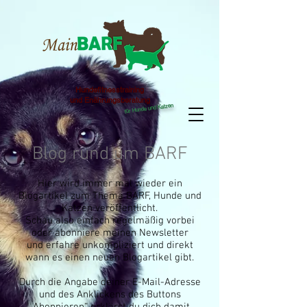
Hundefitnesstraining
und Enährungsberatung
für Hunde und Katzen
Blog rund um BARF
Hier wird immer mal wieder ein
Blogartikel zum Thema BARF, Hunde und
Katzen veröffentlicht.
Schau also einfach regelmäßig vorbei
oder abonniere meinen Newsletter
und erfahre unkompliziert und direkt
wann es einen neuen Blogartikel gibt.
Durch die Angabe deiner E-Mail-Adresse
und des Anklickens des Buttons