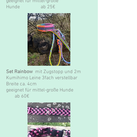
geeignet für mittel-große
Hunde ab 25€
Set Rainbow
mit Zugstopp und 2m
Kumihimo Leine 3fach verstellbar
Breite ca. 4cm
geeignet für mittel-große Hunde
ab 60€