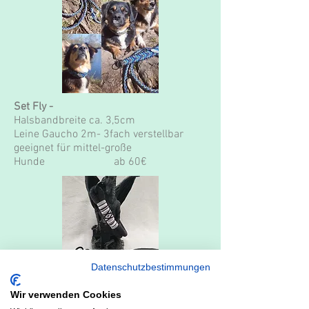
Set Fly -
Halsbandbreite
ca. 3,5cm
Leine Gaucho 2m- 3fach verstellbar
geeignet für mittel-große
Hunde ab 60€
Datenschutzbestimmungen
Wir verwenden Cookies
Set Dark Lori -