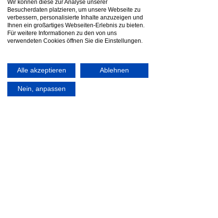
Wir können diese zur Analyse unserer
Tauhalsband und Leine aus
Besucherdaten platzieren, um unsere Webseite zu
verbessern, personalisierte Inhalte anzuzeigen und
Baumwollseil, von Hand eingefärbt
Ihnen ein großartiges Webseiten-Erlebnis zu bieten.
ab 40€
Für weitere Informationen zu den von uns
verwendeten Cookies öffnen Sie die Einstellungen.
Alle akzeptieren
Ablehnen
Nein, anpassen
Set Henry -
Halsbandbreite
ca. 3cm
Leine Herringbone - 3fach verstellbar
geeignet für mittel-große
Hunde ab 60€