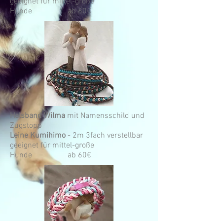
geeignet für mittel-große
Hunde ab 60€
Halsband Wilma
mit Namensschild und
Zugstopp
Leine Kumihimo
- 2m 3fach verstellbar
geeignet für mittel-große
Hunde ab 60€