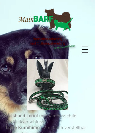
Hundefitnesstraining
und Enährungsberatung
für Hunde und Katzen
Halsband Loriot
mit Namensschild
Aluklickverschluss
Leine Kumihimo
- 2m 3fach verstellbar