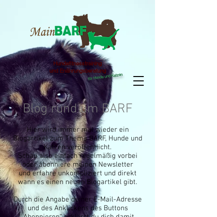
Hundefitnesstraining
und Enährungsberatung
für Hunde und Katzen
Blog rund um BARF
Hier wird immer mal wieder ein
Blogartikel zum Thema BARF, Hunde und
Katzen veröffentlicht.
Schau also einfach regelmäßig vorbei
oder abonniere meinen Newsletter
und erfahre unkompliziert und direkt
wann es einen neuen Blogartikel gibt.
Durch die Angabe deiner E-Mail-Adresse
und des Anklickens des Buttons