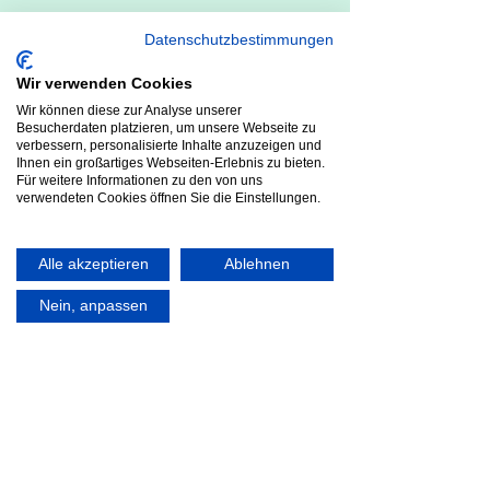
Wer:
2-6 Teilnehmer, für alle
Datenschutzbestimmungen
sozialverträgliche Hunde
Wir verwenden Cookies
Dauer:
ca. 60 Minuten
Wir können diese zur Analyse unserer
Besucherdaten platzieren, um unsere Webseite zu
Wann:
Noch keine Termine für
verbessern, personalisierte Inhalte anzuzeigen und
2022, bei Interesse sprich mich an
Ihnen ein großartiges Webseiten-Erlebnis zu bieten.
Für weitere Informationen zu den von uns
verwendeten Cookies öffnen Sie die Einstellungen.
Kosten:
20 € / eine Trainingseinheit
95 € (statt 100 €) / 5er
Alle akzeptieren
Ablehnen
Karte
185 € (statt 200 €) / 10er
Nein, anpassen
Karte
360 € (statt 400 €) / 20er
Karte
INFORMATIONEN