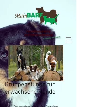
Hundefitnesstraining
und Enährungsberatung
für Hunde und Katzen
Gruppenstunde für
erwachsene Hunde