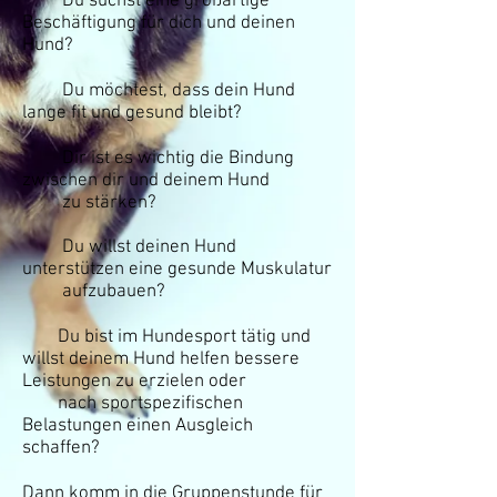
Du suchst eine großartige
Beschäftigung für dich und deinen
Hund?
Du möchtest, dass dein Hund
lange fit und gesund bleibt?
Dir ist es wichtig die Bindung
zwischen dir und deinem Hund
zu stärken?
Du willst deinen Hund
unterstützen eine gesunde Muskulatur
aufzubauen?
Du bist im Hundesport tätig und
willst deinem Hund helfen bessere
Leistungen zu erzielen oder
nach sportspezifischen
Belastungen einen Ausgleich
schaffen?
Dann komm in die Gruppenstunde für